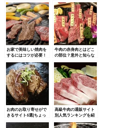
お家で美味しい焼肉を
牛肉の赤身肉とはどこ
するにはコツが必要！
の部位？意外と知らな
焼き方や部屋の消臭法
い赤身肉についてご紹
についても説明
介
お肉のお取り寄せがで
高級牛肉の通販サイト
きるサイト6選|ちょっ
別人気ランキングを紹
とした贅沢やギフトに!
介！おいしい食べ方も
解説