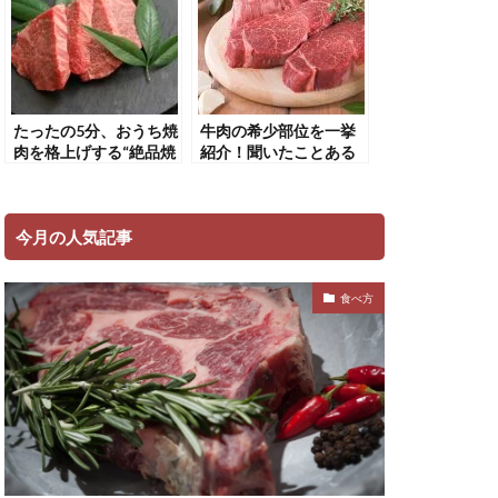
たったの5分、おうち焼
牛肉の希少部位を一挙
肉を格上げする“絶品焼
紹介！聞いたことある
肉のたれ”レシピ
部位もない部位も？
今月の人気記事
食べ方