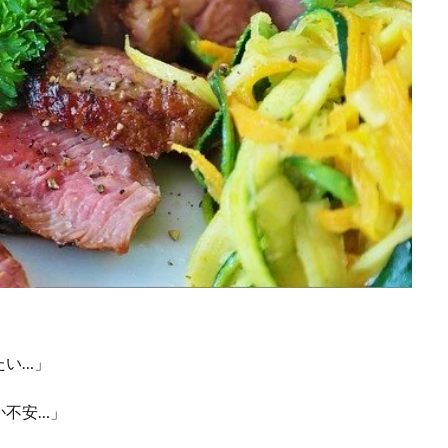
たい…」
か不安…」